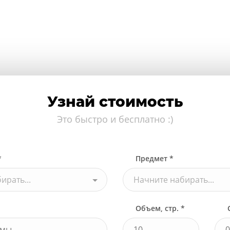
Узнай стоимость
Это быстро и бесплатно :)
*
Предмет *
ирать...
Начните набирать...
Объем, стр. *