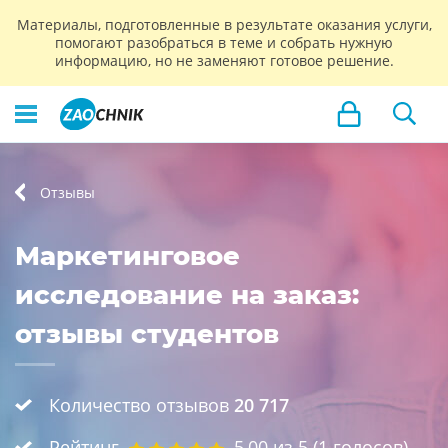
Материалы, подготовленные в результате оказания услуги,
помогают разобраться в теме и собрать нужную
информацию, но не заменяют готовое решение.
Отзывы
Маркетинговое
исследование на заказ:
отзывы студентов
Количество отзывов
20 717
Рейтинг
5,00
из 5 (
1
голосов)